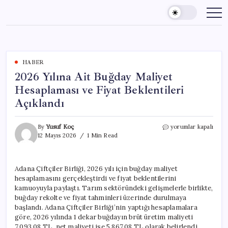
Skip
to
content
HABER
2026 Yılına Ait Buğday Maliyet
Hesaplaması ve Fiyat Beklentileri
Açıklandı
2026
By
Yusuf Koç
yorumlar kapalı
Yılına
12 Mayıs 2026
1 Min Read
Ait
Buğday
Maliyet
Adana Çiftçiler Birliği, 2026 yılı için buğday maliyet
Hesaplaması
hesaplamasını gerçekleştirdi ve fiyat beklentilerini
ve
Fiyat
kamuoyuyla paylaştı. Tarım sektöründeki gelişmelerle birlikte,
Beklentileri
buğday rekolte ve fiyat tahminleri üzerinde durulmaya
Açıklandı
başlandı. Adana Çiftçiler Birliği’nin yaptığı hesaplamalara
için
göre, 2026 yılında 1 dekar buğdayın brüt üretim maliyeti
7.093,08 TL, net maliyeti ise 5.867,08 TL olarak belirlendi.