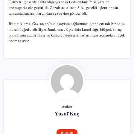
ticareti ve ruhsatsız ateşli silah bulundurma gibi ciddi
suçlamalarla yargılanmıştı. Oğuzeli ilçesinde saklandığı yer
tespit edilen hükümlü, yapılan operasyonla ele geçirildi.
Gözaltına alınan S.A., gerekli işlemlerinin tamamlanmasının
ardından cezaevine gönderildi.
Bu tutuklama, Gaziantep’teki asayişin sağlanması adına
önemli bir adım olarak değerlendiriliyor. Jandarma
ekiplerinin kararlılığı, bölgedeki suç oranlarının azaltılması ve
kamu güvenliğinin artırılması açısından büyük önem taşıyor.
Author
Yusuf Koç