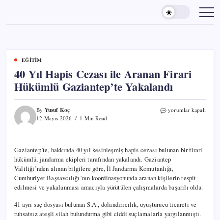
Skip
to
content
EĞITIM
40 Yıl Hapis Cezası ile Aranan Firari
Hükümlü Gaziantep’te Yakalandı
40
By
Yusuf Koç
yorumlar kapalı
Yıl
12 Mayıs 2026
1 Min Read
Hapis
Cezası
ile
Gaziantep’te, hakkında 40 yıl kesinleşmiş hapis cezası
Aranan
bulunan bir firari hükümlü, jandarma ekipleri tarafından
Firari
Hükümlü
yakalandı. Gaziantep Valiliği’nden alınan bilgilere göre, İl
Gaziantep’te
Jandarma Komutanlığı, Cumhuriyet Başsavcılığı’nın
Yakalandı
koordinasyonunda aranan kişilerin tespit edilmesi ve
için
yakalanması amacıyla yürütülen çalışmalarda başarılı oldu.
41 ayrı suç dosyası bulunan S.A., dolandırıcılık, uyuşturucu