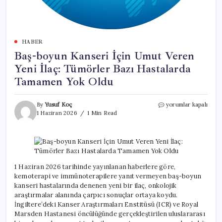
HABER
Baş-boyun Kanseri İçin Umut Veren
Yeni İlaç: Tümörler Bazı Hastalarda
Tamamen Yok Oldu
Baş-
By
Yusuf Koç
yorumlar kapalı
boyun
1 Haziran 2026
1 Min Read
Kanseri
İçin
Umut
Veren
Yeni
İlaç:
1 Haziran 2026 tarihinde yayınlanan haberlere göre,
Tümörler
kemoterapi ve immünoterapilere yanıt vermeyen baş-boyun
Bazı
kanseri hastalarında denenen yeni bir ilaç, onkolojik
Hastalarda
araştırmalar alanında çarpıcı sonuçlar ortaya koydu.
Tamamen
İngiltere’deki Kanser Araştırmaları Enstitüsü (ICR) ve Royal
Yok
Marsden Hastanesi öncülüğünde gerçekleştirilen uluslararası
Oldu
için