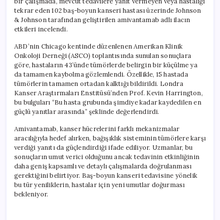
bir çalışmada, mevcut tedavilere yanıt vermeyen veya hastalığı
tekrar eden 102 baş-boyun kanseri hastası üzerinde Johnson
& Johnson tarafından geliştirilen amivantamab adlı ilacın
etkileri incelendi.
ABD’nin Chicago kentinde düzenlenen Amerikan Klinik
Onkoloji Derneği (ASCO) toplantısında sunulan sonuçlara
göre, hastaların 43’ünde tümörlerde belirgin bir küçülme ya
da tamamen kaybolma gözlemlendi. Özellikle, 15 hastada
tümörlerin tamamen ortadan kalktığı bildirildi. Londra
Kanser Araştırmaları Enstitüsü’nden Prof. Kevin Harrington,
bu bulguları “Bu hasta grubunda şimdiye kadar kaydedilen en
güçlü yanıtlar arasında” şeklinde değerlendirdi.
Amivantamab, kanser hücrelerini farklı mekanizmalar
aracılığıyla hedef alırken, bağışıklık sisteminin tümörlere karşı
verdiği yanıtı da güçlendirdiği ifade ediliyor. Uzmanlar, bu
sonuçların umut verici olduğunu ancak tedavinin etkinliğinin
daha geniş kapsamlı ve detaylı çalışmalarda doğrulanması
gerektiğini belirtiyor. Baş-boyun kanseri tedavisine yönelik
bu tür yeniliklerin, hastalar için yeni umutlar doğurması
bekleniyor.