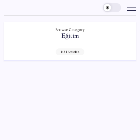
Skip
to
content
Browse Category
Eğitim
1481 Articles