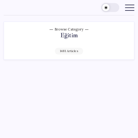
Skip
to
content
Browse Category
Eğitim
1481 Articles