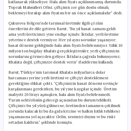
katlanarak yükseliyor. Hala alım fiyatı açıklanmamış durumda.
Toprak Mahsulleri Ofisi, çiftçinin zor gün dostu olmalı,
beklemeyi bırakıp alım fiyatını bir an önce açıklamalıdır” dedi.
Çukurova Bölgesi’nde tarımsal üretimle ilgili çözüm
önerilerini de dile getiren Barut, “Bu yıl hasat zamanı geldi
ama yerli üreticimiz yine endişe içinde. İktidar, yerli üretime
yeterince destek vermiyor. Her yıl aynı sorunlar yaşanıyor;
hasat dönemi geldiğinde hala alım fiyatı belirlenmiyor. Yıllık 10
milyon ton buğday ithalatı gerçekleştirenler, yerli çiftçimizin
sorunlarını görmezden geliyor. İktidara çağrıda bulunuyoruz;
ithalata değil, çiftçimize destek verin” ifadelerini kullandı.
Barut, Türkiye’nin tarımsal ithalata milyarlarca dolar
harcaması yerine yerli üretimi ve çiftçiyi desteklemesi
gerektiğine dikkat çekti. “Çiftçimizin hasat dönemi sevinçle
karşılanması gerekirken, bu yıl yine kaygılar içinde. Üretim
maliyeti 20 lirayı aşmışken, hala alım fiyatı belirlenmedi.
Tarım sektörünün geleceği açısından bu durum tehlikeli.
Çiftçimiz bu yıl yüzü gülmezse, üretimden tamamen çekilmek
zorunda kalacak ki bu da gıda krizine ve halkın kıtlık tehlikesi
yaşamasına yol açacaktır. Gelin, sesimizi duyun ve bu riski
ortadan kaldırın.” şeklinde konuştu.