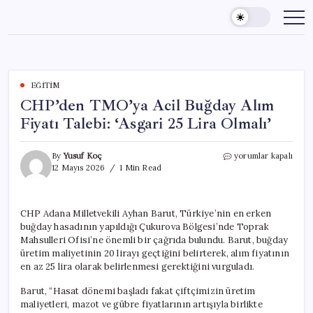
Skip
to
content
EĞITIM
CHP’den TMO’ya Acil Buğday Alım
Fiyatı Talebi: ‘Asgari 25 Lira Olmalı’
CHP’den
By
Yusuf Koç
yorumlar kapalı
TMO’ya
12 Mayıs 2026
1 Min Read
Acil
Buğday
Alım
CHP Adana Milletvekili Ayhan Barut, Türkiye’nin en erken
Fiyatı
buğday hasadının yapıldığı Çukurova Bölgesi’nde Toprak
Talebi:
‘Asgari
Mahsulleri Ofisi’ne önemli bir çağrıda bulundu. Barut, buğday
25
üretim maliyetinin 20 lirayı geçtiğini belirterek, alım fiyatının
Lira
en az 25 lira olarak belirlenmesi gerektiğini vurguladı.
Olmalı’
için
Barut, “Hasat dönemi başladı fakat çiftçimizin üretim
maliyetleri, mazot ve gübre fiyatlarının artışıyla birlikte