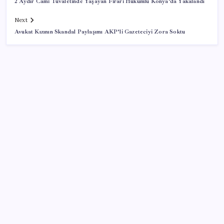
2 Aydır Cami Tuvaletinde Yaşayan Firari Hükümlü Konya’da Yakalandı
Next
Avukat Kızının Skandal Paylaşımı AKP’li Gazeteciyi Zora Soktu
SON YAZILAR
TEKNOFEST Mavi Vatan 2026 Gölcük’te Kapılarını
Açıyor: Yerli Deniz Teknolojileri Sahneye Çıkıyor
Madenciler Meclis’e yürüyor
Yapay Zekanın Kimsenin Konuşmadığı Bedeli! Apple
Neden Zirvede? | TeknoMaxx #6