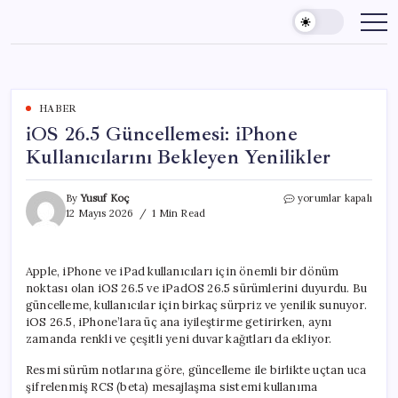
Skip
to
content
HABER
iOS 26.5 Güncellemesi: iPhone
Kullanıcılarını Bekleyen Yenilikler
iOS
By
Yusuf Koç
yorumlar kapalı
26.5
12 Mayıs 2026
1 Min Read
Güncellemesi:
iPhone
Kullanıcılarını
Apple, iPhone ve iPad kullanıcıları için önemli bir dönüm
Bekleyen
noktası olan iOS 26.5 ve iPadOS 26.5 sürümlerini duyurdu. Bu
Yenilikler
için
güncelleme, kullanıcılar için birkaç sürpriz ve yenilik sunuyor.
iOS 26.5, iPhone’lara üç ana iyileştirme getirirken, aynı
zamanda renkli ve çeşitli yeni duvar kağıtları da ekliyor.
Resmi sürüm notlarına göre, güncelleme ile birlikte uçtan uca
şifrelenmiş RCS (beta) mesajlaşma sistemi kullanıma