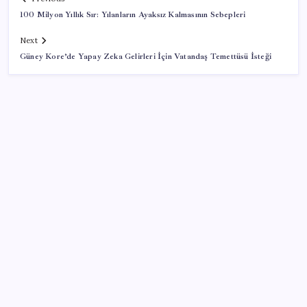
100 Milyon Yıllık Sır: Yılanların Ayaksız Kalmasının Sebepleri
Next
Güney Kore’de Yapay Zeka Gelirleri İçin Vatandaş Temettüsü İsteği
SON YAZILAR
TEKNOFEST Mavi Vatan 2026 Gölcük’te Kapılarını
Açıyor: Yerli Deniz Teknolojileri Sahneye Çıkıyor
Madenciler Meclis’e yürüyor
Yapay Zekanın Kimsenin Konuşmadığı Bedeli! Apple