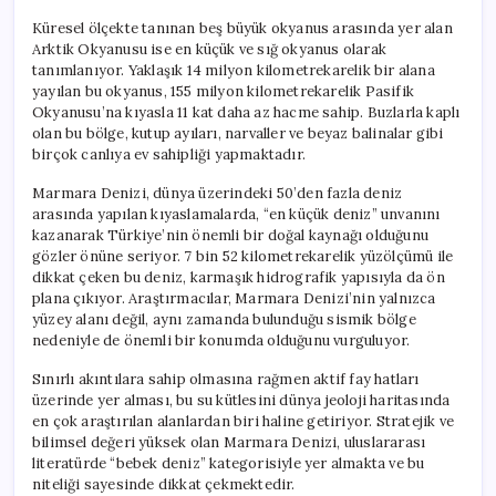
Küresel ölçekte tanınan beş büyük okyanus arasında yer alan
Arktik Okyanusu ise en küçük ve sığ okyanus olarak
tanımlanıyor. Yaklaşık 14 milyon kilometrekarelik bir alana
yayılan bu okyanus, 155 milyon kilometrekarelik Pasifik
Okyanusu’na kıyasla 11 kat daha az hacme sahip. Buzlarla kaplı
olan bu bölge, kutup ayıları, narvaller ve beyaz balinalar gibi
birçok canlıya ev sahipliği yapmaktadır.
Marmara Denizi, dünya üzerindeki 50’den fazla deniz
arasında yapılan kıyaslamalarda, “en küçük deniz” unvanını
kazanarak Türkiye’nin önemli bir doğal kaynağı olduğunu
gözler önüne seriyor. 7 bin 52 kilometrekarelik yüzölçümü ile
dikkat çeken bu deniz, karmaşık hidrografik yapısıyla da ön
plana çıkıyor. Araştırmacılar, Marmara Denizi’nin yalnızca
yüzey alanı değil, aynı zamanda bulunduğu sismik bölge
nedeniyle de önemli bir konumda olduğunu vurguluyor.
Sınırlı akıntılara sahip olmasına rağmen aktif fay hatları
üzerinde yer alması, bu su kütlesini dünya jeoloji haritasında
en çok araştırılan alanlardan biri haline getiriyor. Stratejik ve
bilimsel değeri yüksek olan Marmara Denizi, uluslararası
literatürde “bebek deniz” kategorisiyle yer almakta ve bu
niteliği sayesinde dikkat çekmektedir.