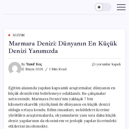
Skip
to
content
EĞITIM
Marmara Denizi: Dünyanın En Küçük
Denizi Yanımızda
Marmara
By
Yusuf Koç
yorumlar kapalı
Denizi:
12 Mayıs 2026
1 Min Read
Dünyanın
En
Küçük
Eğitim alanında yapılan kapsamlı araştırmalar, dünyanın en
Denizi
küçük denizlerini belirlemeye odaklandı. Bu çalışmalar
Yanımızda
için
neticesinde, Marmara Denizi’nin yaklaşık 7 bin
kilometrekarelik yüzölçümü ile dünyanın en küçük denizi
olduğu ortaya kondu. Bilim insanları, su kütleleri üzerine
yürütülen araştırmalarda, okyanusların yanı sıra daha küçük
deniz yapılarının da ekosistem ve jeolojik yapılar üzerindeki
etkilerini incelemekte.