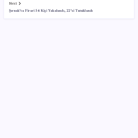
Next
Şırnak’ta Firari 54 Kişi Yakalandı, 22’si Tutuklandı
SON YAZILAR
TEKNOFEST Mavi Vatan 2026 Gölcük’te Kapılarını
Açıyor: Yerli Deniz Teknolojileri Sahneye Çıkıyor
Madenciler Meclis’e yürüyor
Yapay Zekanın Kimsenin Konuşmadığı Bedeli! Apple
Neden Zirvede? | TeknoMaxx #6
Erdoğan’a suikast girişiminde yer alan ismin