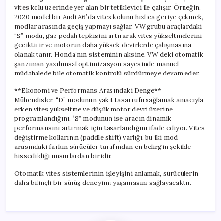
vites kolu üzerinde yer alan bir tetikleyici ile çalışır. Örneğin,
2020 model bir Audi A6’da vites kolunu hızlıca geriye çekmek,
modlar arasında geçiş yapmayı sağlar. VW grubu araçlardaki
“S” modu, gaz pedalı tepkisini artırarak vites yükseltmelerini
geciktirir ve motorun daha yüksek devirlerde çalışmasına
olanak tanır. Honda’nın sisteminin aksine, VW’deki otomatik
şanzıman yazılımsal optimizasyon sayesinde manuel
müdahalede bile otomatik kontrolü sürdürmeye devam eder.
**Ekonomi ve Performans Arasındaki Denge**
Mühendisler, “D” modunun yakıt tasarrufu sağlamak amacıyla
erken vites yükseltme ve düşük motor devri üzerine
programlandığını, “S” modunun ise aracın dinamik
performansını artırmak için tasarlandığını ifade ediyor. Vites
değiştirme kollarının (paddle shift) varlığı, bu iki mod
arasındaki farkın sürücüler tarafından en belirgin şekilde
hissedildiği unsurlardan biridir.
Otomatik vites sistemlerinin işleyişini anlamak, sürücülerin
daha bilinçli bir sürüş deneyimi yaşamasını sağlayacaktır.