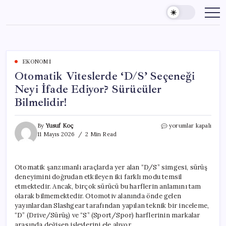
Skip
to
content
EKONOMI
Otomatik Viteslerde ‘D/S’ Seçeneği
Neyi İfade Ediyor? Sürücüler
Bilmelidir!
Otomatik
By
Yusuf Koç
yorumlar kapalı
Viteslerde
11 Mayıs 2026
2 Min Read
‘D/S’
Seçeneği
Neyi
Otomatik şanzımanlı araçlarda yer alan “D/S” simgesi, sürüş
İfade
deneyimini doğrudan etkileyen iki farklı modu temsil
Ediyor?
Sürücüler
etmektedir. Ancak, birçok sürücü bu harflerin anlamını tam
Bilmelidir!
olarak bilmemektedir. Otomotiv alanında önde gelen
için
yayınlardan Slashgear tarafından yapılan teknik bir inceleme,
“D” (Drive/Sürüş) ve “S” (Sport/Spor) harflerinin markalar
arasında değişen işlevlerini ele alıyor.