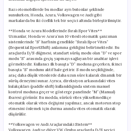
Bazı otomobillerde bu modlar ayrı butonlar şeklinde
sunulurken, Honda, Acura, Volkswagen ve Audi gibi
markalarda bu iki özellik tek bir seçici altında birleştirilmiştir.
**Honda ve Acura Modellerinde Sıralı Spor Vites**
Uzmanlar, Honda ve Acura’nın 10 vitesli otomatik şanzıman
sistemlerinde “S” harfinin genellikle “Sıralı Spor Vites”
(Sequential SportShift) anlamına geldiğini belirtmektedir. Bu
araçlarda D/S düğmesi, standart sürüş modu olan “D” ve spor
modu “S” arasında geçiş yapmayı sağlayan bir anahtar işlevi
görmektedir. Kullanıcı ilk basışta “D” moduna geçerken, ikinci
basışta “S” modunu aktif hale getirir. S modu seçildiğinde,
araç daha düşük viteslerde daha uzun süre kalarak dinamik bir
sürüş deneyimi sunar. Ayrıca, direksiyon arkasındaki vites
kulakçıkları (paddle shift) kullanıldığında sistem manuel
kontrol moduna geçer ve gösterge panelinde “M” (Manual)
ibaresi görünür. Bu modda, sürücü vites yükseltmedikçe
otomatik olarak vites değişimi yapılmaz, ancak motorun stop
etmesini önlemek için durma anında vites otomatik olarak
düşürülür.
**Volkswagen ve Audi Araçlarındaki Sistem**
Volkswagen, Audi ve diğer VW Grubu araçlarda D/S seçici,