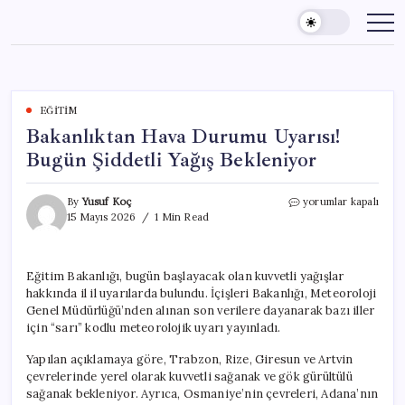
Skip
to
content
EĞITIM
Bakanlıktan Hava Durumu Uyarısı!
Bugün Şiddetli Yağış Bekleniyor
Bakanlıktan
By
Yusuf Koç
yorumlar kapalı
Hava
15 Mayıs 2026
1 Min Read
Durumu
Uyarısı!
Bugün
Eğitim Bakanlığı, bugün başlayacak olan kuvvetli yağışlar
Şiddetli
hakkında il il uyarılarda bulundu. İçişleri Bakanlığı, Meteoroloji
Yağış
Bekleniyor
Genel Müdürlüğü’nden alınan son verilere dayanarak bazı iller
için
için “sarı” kodlu meteorolojik uyarı yayınladı.
Yapılan açıklamaya göre, Trabzon, Rize, Giresun ve Artvin
çevrelerinde yerel olarak kuvvetli sağanak ve gök gürültülü
sağanak bekleniyor. Ayrıca, Osmaniye’nin çevreleri, Adana’nın