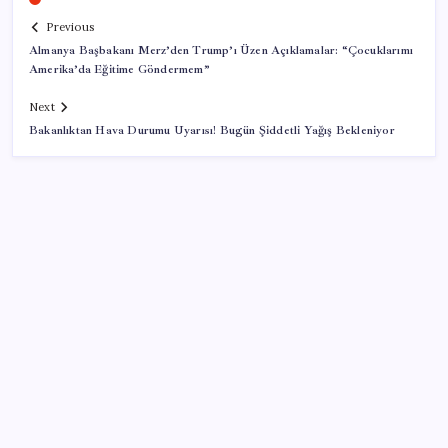
Previous
Almanya Başbakanı Merz’den Trump’ı Üzen Açıklamalar: “Çocuklarımı
Amerika’da Eğitime Göndermem”
Next
Bakanlıktan Hava Durumu Uyarısı! Bugün Şiddetli Yağış Bekleniyor
SON YAZILAR
Pezeşkiyan: Teslim olmaya zorlanırsak savaşırız,
boyun eğmeyiz