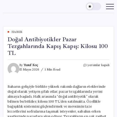
Skip
to
content
HABER
Doğal Antibiyotikler Pazar
Tezgahlarında Kapış Kapış: Kilosu 100
TL
Doğal
By
Yusuf Koç
yorumlar kapalı
Antibiyotikler
15 Mayıs 2026
1 Min Read
Pazar
Tezgahlarında
Kapış
Baharın gelişiyle birlikte yüksek rakımlı dağların eteklerinde
Kapış:
doğal olarak yetişen şifalı otlar, pazar tezgahlarında yerini
Kilosu
100
almaya başladı. Halk arasında “doğal antibiyotik” olarak
TL
bilinen bu bitkiler, kilosu 100 TL’den satılmakta. Özellikle
için
bağışıklık sistemini güçlendirmek ve mevsimin taze
lezzetlerini sofralarına taşımak isteyenler, sabahın erken
saatlerinde pazarlara akın ediyor. Tezgahların en çok rağbet