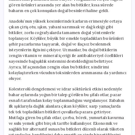
gören ürünleri arasında yer alan bu bitkiler, kısa sürede
baharın en çok konuşulan doğal besinleri haline geldi.
Anadolu’nun yüksek kesimlerinde karların erimesiyle ortaya
çıkan çiriş otu, ışkın, yabani sarımsak ve dağ kekiği gibi
bitkiler, zorlu coğrafyalarda tamamen doğal yöntemlerle
toplanıyor. Köylüler, büyük bir emekle topladıkları bu ürünleri
şehir pazarlarına taşıyarak, doğal ve ilaçsız beslenmek
isteyenlerin ilgisini çekiyor. Uzmanlar, bu doğal bitkilerin
zengin vitamin ve mineral içeriği ile antibakteriyel özellikleri
sayesinde bağışıklık sistemini desteklediğini belirtiyor.
Ayrıca, lif açısından zengin olan bu bitkiler, sindirimi
kolaylaştırırken vücudun toksinlerden arınmasına da yardımcı
oluyor.
Kolesterolü dengelemesi ve idrar söktürücü etkisi nedeniyle
bahar aylarında yoğun bir talep görülen bu şifalı otlar, pazar
esnafı tarafından kolay toplanmadığını vurgulanıyor. Sabahın
ilk ışıklarıyla dağlık alanlara çıkan köylüler, sarp yamaçlarda
tek tek topladıkları bitkileri çuvallarla pazara getiriyor.
Mutfağa giren bu şifalı otlar, çorba, börek, yumurtalı kavurma
ve sulu yemek gibi birçok tarifte kullanılıyor. Ekonomik ve
sağlıklı bir alternatif sunan bu bitkileri düzenli olarak tüketen
vatandaşlar, kendilerini daha enerjik ve zinde hissettiklerini