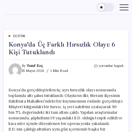
Skip
to
content
EĞITIM
Konya’da Üç Farklı Hırsızlık Olayı: 6
Kişi Tutuklandı
Konya’da
By
Yusuf Koç
yorumlar kapalı
Üç
15 Mayıs 2026
1 Min Read
Farklı
Hırsızlık
Olayı:
Konya’da gerçekleştirilen üç ayrı hırsızlık olayı sonucunda
6
toplamda altı şahıs tutuklandı. Olayların ilki, Meram ilçesinin
Kişi
Tutuklandı
Sahibiata Mahallesi’ndeki bir kuyumcunun önünde gerçekleşti.
için
Müşteri kılığındaki bir hırsız, iş yeri sahibini oyalayarak 90
bin TL değerindeki iki tam altını çaldı. Yapılan araştırmalar
sonucunda, şüphelinin 19 yaşındaki S.D. olduğu tespit edildi ve
kısa süre içinde düzenlenen bir operasyonla yakalandı.
S.D.’nin çaldığı altınları aynı gün içerisinde başka bir