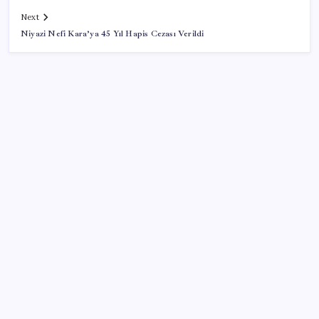
Next
Niyazi Nefi Kara’ya 45 Yıl Hapis Cezası Verildi
SON YAZILAR
TEKNOFEST Mavi Vatan 2026 Gölcük’te Kapılarını
Açıyor: Yerli Deniz Teknolojileri Sahneye Çıkıyor
Madenciler Meclis’e yürüyor
Yapay Zekanın Kimsenin Konuşmadığı Bedeli! Apple
Neden Zirvede? | TeknoMaxx #6