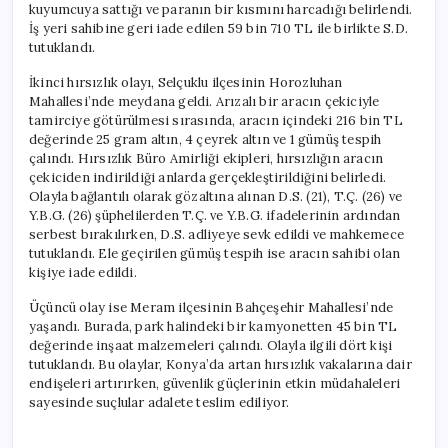
kuyumcuya sattığı ve paranın bir kısmını harcadığı belirlendi.
İş yeri sahibine geri iade edilen 59 bin 710 TL ile birlikte S.D.
tutuklandı.
İkinci hırsızlık olayı, Selçuklu ilçesinin Horozluhan
Mahallesi’nde meydana geldi. Arızalı bir aracın çekiciyle
tamirciye götürülmesi sırasında, aracın içindeki 216 bin TL
değerinde 25 gram altın, 4 çeyrek altın ve 1 gümüş tespih
çalındı. Hırsızlık Büro Amirliği ekipleri, hırsızlığın aracın
çekiciden indirildiği anlarda gerçekleştirildiğini belirledi.
Olayla bağlantılı olarak gözaltına alınan D.S. (21), T.Ç. (26) ve
Y.B.G. (26) şüphelilerden T.Ç. ve Y.B.G. ifadelerinin ardından
serbest bırakılırken, D.S. adliyeye sevk edildi ve mahkemece
tutuklandı. Ele geçirilen gümüş tespih ise aracın sahibi olan
kişiye iade edildi.
Üçüncü olay ise Meram ilçesinin Bahçeşehir Mahallesi’nde
yaşandı. Burada, park halindeki bir kamyonetten 45 bin TL
değerinde inşaat malzemeleri çalındı. Olayla ilgili dört kişi
tutuklandı. Bu olaylar, Konya’da artan hırsızlık vakalarına dair
endişeleri artırırken, güvenlik güçlerinin etkin müdahaleleri
sayesinde suçlular adalete teslim ediliyor.