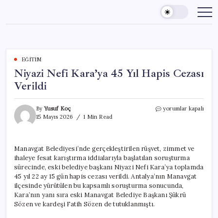
Skip
to
content
EĞITIM
Niyazi Nefi Kara’ya 45 Yıl Hapis Cezası
Verildi
Niyazi
By
Yusuf Koç
yorumlar kapalı
Nefi
15 Mayıs 2026
1 Min Read
Kara’ya
45
Yıl
Manavgat Belediyesi’nde gerçekleştirilen rüşvet, zimmet ve
Hapis
ihaleye fesat karıştırma iddialarıyla başlatılan soruşturma
Cezası
Verildi
sürecinde, eski belediye başkanı Niyazi Nefi Kara’ya toplamda
için
45 yıl 22 ay 15 gün hapis cezası verildi. Antalya’nın Manavgat
ilçesinde yürütülen bu kapsamlı soruşturma sonucunda,
Kara’nın yanı sıra eski Manavgat Belediye Başkanı Şükrü
Sözen ve kardeşi Fatih Sözen de tutuklanmıştı.