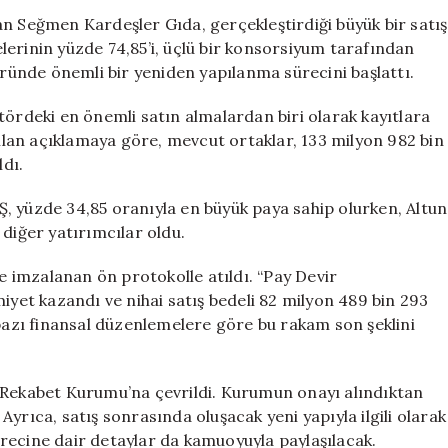
Seğmen
an Seğmen Kardeşler Gıda, gerçekleştirdiği büyük bir satış
Kardeşler
selerinin yüzde 74,85’i, üçlü bir konsorsiyum tarafından
Gıda,
öründe önemli bir yeniden yapılanma sürecini başlattı.
Üç
Önemli
tördeki en önemli satın almalardan biri olarak kayıtlara
Yatırımcıya
lan açıklamaya göre, mevcut ortaklar, 133 milyon 982 bin
Geçti
ldı.
için
, yüzde 34,85 oranıyla en büyük paya sahip olurken, Altun
 diğer yatırımcılar oldu.
de imzalanan ön protokolle atıldı. “Pay Devir
iyet kazandı ve nihai satış bedeli 82 milyon 489 bin 293
 bazı finansal düzenlemelere göre bu rakam son şeklini
 Rekabet Kurumu’na çevrildi. Kurumun onayı alındıktan
yrıca, satış sonrasında oluşacak yeni yapıyla ilgili olarak
sürecine dair detaylar da kamuoyuyla paylaşılacak.