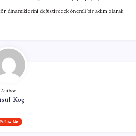
tör dinamiklerini değiştirecek önemli bir adım olarak
Author
usuf Koç
Follow Me