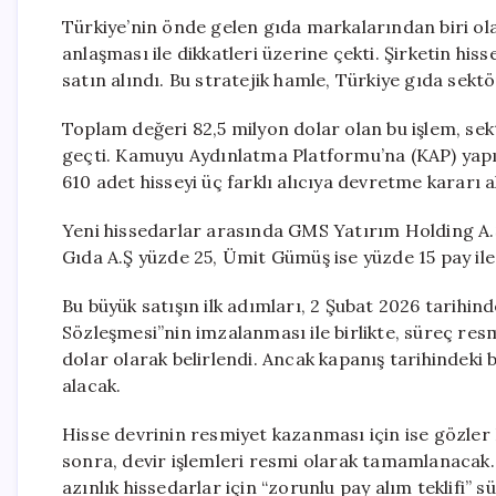
Türkiye’nin önde gelen gıda markalarından biri ol
anlaşması ile dikkatleri üzerine çekti. Şirketin his
satın alındı. Bu stratejik hamle, Türkiye gıda sekt
Toplam değeri 82,5 milyon dolar olan bu işlem, sek
geçti. Kamuyu Aydınlatma Platformu’na (KAP) yapı
610 adet hisseyi üç farklı alıcıya devretme kararı a
Yeni hissedarlar arasında GMS Yatırım Holding A.Ş
Gıda A.Ş yüzde 25, Ümit Gümüş ise yüzde 15 pay ile
Bu büyük satışın ilk adımları, 2 Şubat 2026 tarihin
Sözleşmesi”nin imzalanması ile birlikte, süreç resm
dolar olarak belirlendi. Ancak kapanış tarihindeki
alacak.
Hisse devrinin resmiyet kazanması için ise gözler
sonra, devir işlemleri resmi olarak tamamlanacak. A
azınlık hissedarlar için “zorunlu pay alım teklifi” 