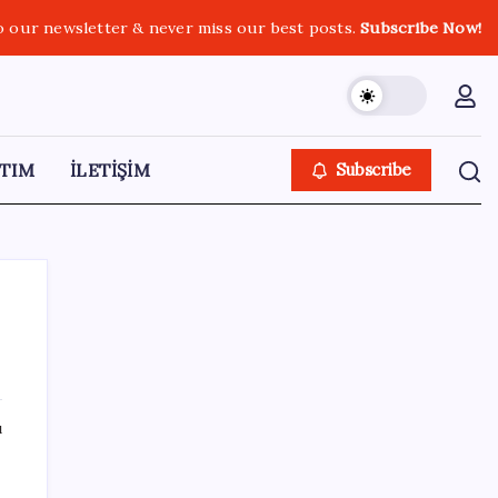
o our newsletter & never miss our best posts.
Subscribe Now!
TIM
İLETİŞİM
Subscribe
SON YAZILAR
ı
TEKNOFEST Mavi Vatan 2026 Gölcük’te
Kapılarını Açıyor: Yerli Deniz Teknolojileri