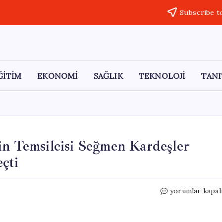
Subscribe t
ĞİTİM
EKONOMİ
SAĞLIK
TEKNOLOJİ
TANI
in Temsilcisi Seğmen Kardeşler
çti
Türkiye’nin
yorumlar kapal
Kahvaltı
Geleneğinin
Temsilcisi