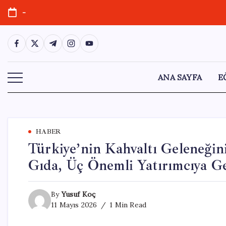
Skip
-
to
content
https://www.facebook.com/
https://twitter.com/
https://t.me/
https://www.instagram.com/
https://youtube.com/
ANA SAYFA
E
HABER
Türkiye’nin Kahvaltı Geleneğin
Gıda, Üç Önemli Yatırımcıya Ge
By
Yusuf Koç
11 Mayıs 2026
1 Min Read