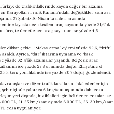
Düşen
 Türkiye’de trafik ihlallerinde kayda değer bir azalma
İhlal
en Karayolları Trafik Kanunu’ndaki değişiklikler sonrası,
Oranları:
aşandı. 27 Şubat-30 Nisan tarihleri arasında
Cezalar
nemine kıyasla ceza kesilen araç sayısında yüzde 21,6’lık
Ne
, bu süreçte denetlenen araç sayısının ise yüzde 4,5
Kadar
Etkili?
için
şler dikkat çekici. “Makas atma” eylemi yüzde 92,6, “drift”
da azaldı. Ayrıca, “dur” ihtarına uymama ve “kask
 ve yüzde 32,4’lük azalmalar yaşandı. Belgesiz araç
kullanımı ise yüzde 27,8 oranında düştü. Ehliyetine el
,5, ters yön ihlalinde ise yüzde 20,7 düşüş gözlemlendi.
davranışları ve diğer trafik kurallarını ihlal edenler için
i, şehir içinde yalnızca 6 km/saat aşımında dahi ceza
rleşim yeri dışında, hız ihlalleri için belirlenen cezalar ise
 4.000 TL, 21-25 km/saat aşımda 6.000 TL, 26-30 km/saat
TL ceza uygulanıyor.