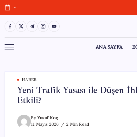
Skip
-
to
content
https://www.facebook.com/
https://twitter.com/
https://t.me/
https://www.instagram.com/
https://youtube.com/
ANA SAYFA
E
HABER
Yeni Trafik Yasası ile Düşen İh
Etkili?
By
Yusuf Koç
11 Mayıs 2026
2 Min Read