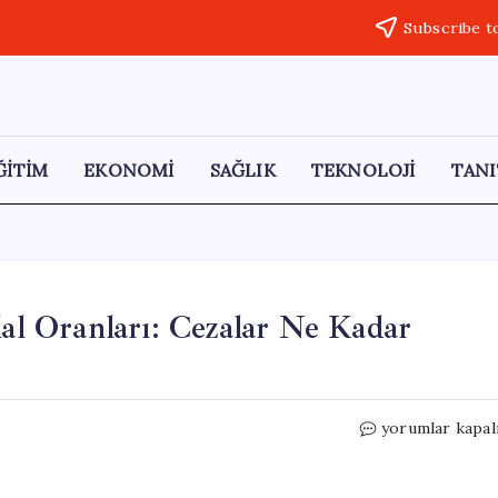
Subscribe t
ĞİTİM
EKONOMİ
SAĞLIK
TEKNOLOJİ
TANI
lal Oranları: Cezalar Ne Kadar
Yeni
yorumlar kapal
Trafik
Yasası
ile