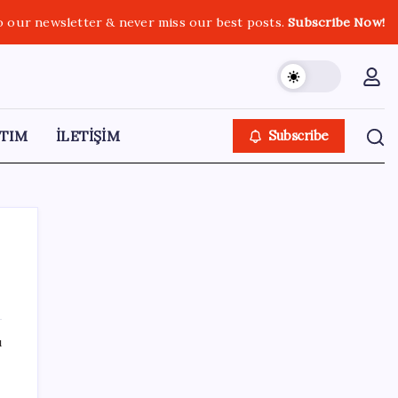
o our newsletter & never miss our best posts.
Subscribe Now!
TIM
İLETİŞİM
Subscribe
SON YAZILAR
ı
Son dakika… Kuşadası Belediyesi’ne üçüncü
dalga operasyon: Bülent Tezcan’ın kızı ve