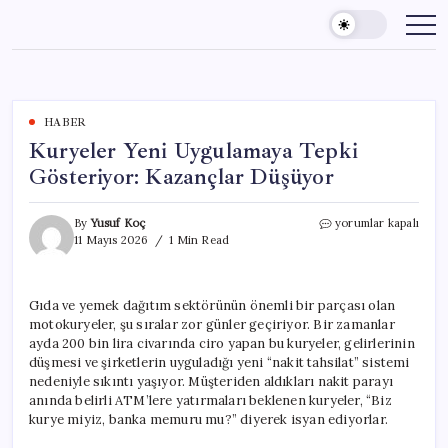
Skip
to
content
HABER
Kuryeler Yeni Uygulamaya Tepki
Gösteriyor: Kazançlar Düşüyor
Kuryeler
By
Yusuf Koç
yorumlar kapalı
Yeni
11 Mayıs 2026
1 Min Read
Uygulamaya
Tepki
Gösteriyor:
Gıda ve yemek dağıtım sektörünün önemli bir parçası olan
Kazançlar
motokuryeler, şu sıralar zor günler geçiriyor. Bir zamanlar
Düşüyor
için
ayda 200 bin lira civarında ciro yapan bu kuryeler, gelirlerinin
düşmesi ve şirketlerin uyguladığı yeni “nakit tahsilat” sistemi
nedeniyle sıkıntı yaşıyor. Müşteriden aldıkları nakit parayı
anında belirli ATM’lere yatırmaları beklenen kuryeler, “Biz
kurye miyiz, banka memuru mu?” diyerek isyan ediyorlar.