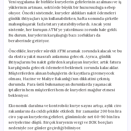
Yeni uygulama ile birlikte kuryelerin gelirlerinin azalması ve iş
yüklerinin artması, sektörde büyük bir huzursuzluğa sebep
oluyor. Önceki sistemde, kuryeler aldıkları nakit ödemeleri
günlük ihtiyaçları için kullanabilirken, hafta sonunda şirketle
mahsuplaşarak fazla tutarı yatırabiliyorlardı. Ancak yeni
sistemle, her kuruşun ATM’ye yatırılması zorunlu hale geldi.
Bu durum, kuryelerin karşılaştığı bazı zorlukları da
beraberinde getiriyor.
Öncelikle, kuryeler sürekli ATM aramak zorunda kalacak ve bu
da ekstra yakıt masrafı anlamına gelecek. Ayrıca, günlük
ihtiyaçlarını bu nakit gelirden karşılayan kuryeler, artık fatura
karşılığında gelecek ödemeleri beklemek zorunda kalacaklar.
Müşterilerden alınan bahşişlerin de kayıtlara giremeyecek
olması, Hazine ve Maliye Bakanlığı’nın dikkatini çekmiş
durumda. Para üstü bulunamayan durumlarda yaşanacak
iptallerin hem müşterileri hem de kuryeleri mağdur etmesi
bekleniyor.
Ekonomik daralma ve kontrolsüz kurye sayısı artışı, aylık ciro
rakamlarını da ciddi şekilde etkiledi. Bir zamanlar 200 bin lira
ciro yapan kuryelerin gelirleri, günümüzde net 60-90 bin lira
seviyelerine düştü. Birçok kuryenin vergi ve SGK borçları
nedeniyle zor günler geçirdiği biliniyor.